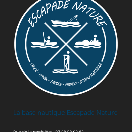
La base nautique Escapade Nature
Rue de la morinière
07 68 58 98 83